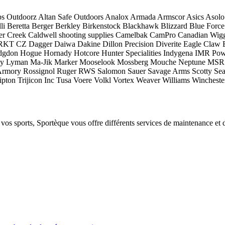
ps Outdoorz
Altan Safe Outdoors
Analox
Armada
Armscor
Asics
Asolo
li
Beretta
Berger
Berkley
Birkenstock
Blackhawk
Blizzard
Blue Force
er Creek
Caldwell shooting supplies
Camelbak
CamPro
Canadian Wigg
RKT
CZ
Dagger
Daiwa
Dakine
Dillon Precision
Diverite
Eagle Claw
dgdon
Hogue
Hornady
Hotcore
Hunter Specialities
Indygena
IMR Pow
ty
Lyman
Ma-Jik
Marker
Mooselook
Mossberg
Mouche Neptune
MSR
Armory
Rossignol
Ruger
RWS
Salomon
Sauer
Savage Arms
Scotty
Sea
ipton
Trijicon Inc
Tusa
Voere
Volkl
Vortex
Weaver
Williams
Wincheste
 vos sports, Sportèque vous offre différents services de maintenance et 