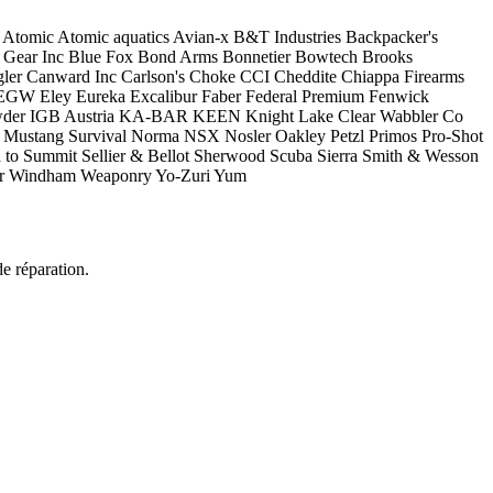
Atomic
Atomic aquatics
Avian-x
B&T Industries
Backpacker's
 Gear Inc
Blue Fox
Bond Arms
Bonnetier
Bowtech
Brooks
ler
Canward Inc
Carlson's Choke
CCI
Cheddite
Chiappa Firearms
EGW
Eley
Eureka
Excalibur
Faber
Federal Premium
Fenwick
der
IGB Austria
KA-BAR
KEEN
Knight
Lake Clear Wabbler Co
Mustang Survival
Norma
NSX
Nosler
Oakley
Petzl
Primos
Pro-Shot
 to Summit
Sellier & Bellot
Sherwood Scuba
Sierra
Smith & Wesson
r
Windham Weaponry
Yo-Zuri
Yum
de réparation.