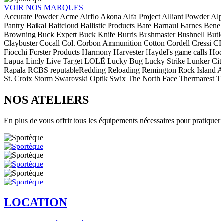
VOIR NOS MARQUES
Accurate Powder
Acme
Airflo
Akona
Alfa Project
Alliant Powder
Al
Pantry
Baikal
Baitcloud
Ballistic Products
Bare
Barnaul
Barnes
Benel
Browning
Buck Expert
Buck Knife
Burris
Bushmaster
Bushnell
Butl
Claybuster
Cocall
Colt
Corbon Ammunition
Cotton Cordell
Cressi
C
Fiocchi
Forster Products
Harmony
Harvester
Haydel's game calls
Ho
Lapua
Lindy
Live Target
LOLË
Lucky Bug
Lucky Strike
Lunker Ci
Rapala
RCBS
reputableRedding Reloading
Remington
Rock Island 
St. Croix
Storm
Swarovski Optik
Swix
The North Face
Thermarest
T
NOS ATELIERS
En plus de vous offrir tous les équipements nécessaires pour pratiquer
LOCATION