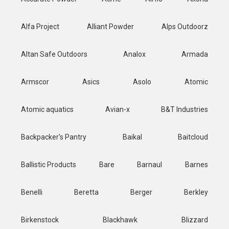
Alfa Project
Alliant Powder
Alps Outdoorz
Altan Safe Outdoors
Analox
Armada
Armscor
Asics
Asolo
Atomic
Atomic aquatics
Avian-x
B&T Industries
Backpacker's Pantry
Baikal
Baitcloud
Ballistic Products
Bare
Barnaul
Barnes
Benelli
Beretta
Berger
Berkley
Birkenstock
Blackhawk
Blizzard