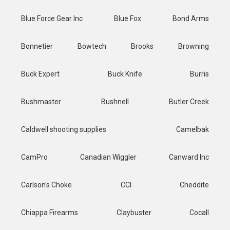
Blue Force Gear Inc
Blue Fox
Bond Arms
Bonnetier
Bowtech
Brooks
Browning
Buck Expert
Buck Knife
Burris
Bushmaster
Bushnell
Butler Creek
Caldwell shooting supplies
Camelbak
CamPro
Canadian Wiggler
Canward Inc
Carlson's Choke
CCI
Cheddite
Chiappa Firearms
Claybuster
Cocall