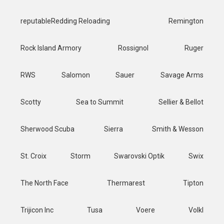
reputableRedding Reloading
Remington
Rock Island Armory
Rossignol
Ruger
RWS
Salomon
Sauer
Savage Arms
Scotty
Sea to Summit
Sellier & Bellot
Sherwood Scuba
Sierra
Smith & Wesson
St. Croix
Storm
Swarovski Optik
Swix
The North Face
Thermarest
Tipton
Trijicon Inc
Tusa
Voere
Volkl