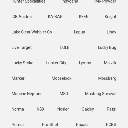
Hunter Specialities
Indygena
IMR Powder
IGB Austria
KA-BAR
KEEN
Knight
Lake Clear Wabbler Co
Lapua
Lindy
Live Target
LOLË
Lucky Bug
Lucky Strike
Lunker City
Lyman
Ma-Jik
Marker
Mooselook
Mossberg
Mouche Neptune
MSR
Mustang Survival
Norma
NSX
Nosler
Oakley
Petzl
Primos
Pro-Shot
Rapala
RCBS