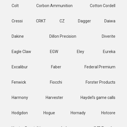
Colt
Corbon Ammunition
Cotton Cordell
Cressi
CRKT
CZ
Dagger
Daiwa
Dakine
Dillon Precision
Diverite
Eagle Claw
EGW
Eley
Eureka
Excalibur
Faber
Federal Premium
Fenwick
Fiocchi
Forster Products
Harmony
Harvester
Haydel's game calls
Hodgdon
Hogue
Hornady
Hotcore