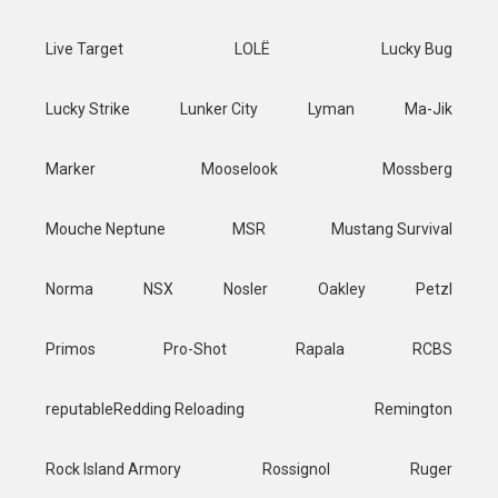
Live Target
LOLË
Lucky Bug
Lucky Strike
Lunker City
Lyman
Ma-Jik
Marker
Mooselook
Mossberg
Mouche Neptune
MSR
Mustang Survival
Norma
NSX
Nosler
Oakley
Petzl
Primos
Pro-Shot
Rapala
RCBS
reputableRedding Reloading
Remington
Rock Island Armory
Rossignol
Ruger