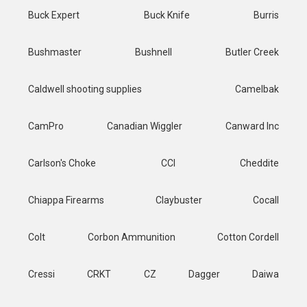
Buck Expert
Buck Knife
Burris
Bushmaster
Bushnell
Butler Creek
Caldwell shooting supplies
Camelbak
CamPro
Canadian Wiggler
Canward Inc
Carlson's Choke
CCI
Cheddite
Chiappa Firearms
Claybuster
Cocall
Colt
Corbon Ammunition
Cotton Cordell
Cressi
CRKT
CZ
Dagger
Daiwa