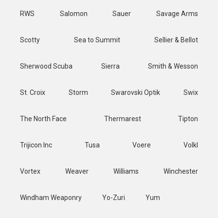
RWS
Salomon
Sauer
Savage Arms
Scotty
Sea to Summit
Sellier & Bellot
Sherwood Scuba
Sierra
Smith & Wesson
St. Croix
Storm
Swarovski Optik
Swix
The North Face
Thermarest
Tipton
Trijicon Inc
Tusa
Voere
Volkl
Vortex
Weaver
Williams
Winchester
Windham Weaponry
Yo-Zuri
Yum