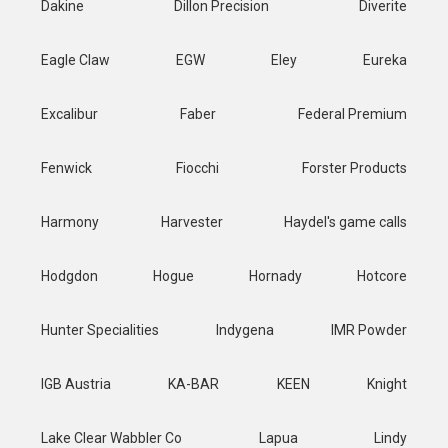
Dakine
Dillon Precision
Diverite
Eagle Claw
EGW
Eley
Eureka
Excalibur
Faber
Federal Premium
Fenwick
Fiocchi
Forster Products
Harmony
Harvester
Haydel's game calls
Hodgdon
Hogue
Hornady
Hotcore
Hunter Specialities
Indygena
IMR Powder
IGB Austria
KA-BAR
KEEN
Knight
Lake Clear Wabbler Co
Lapua
Lindy