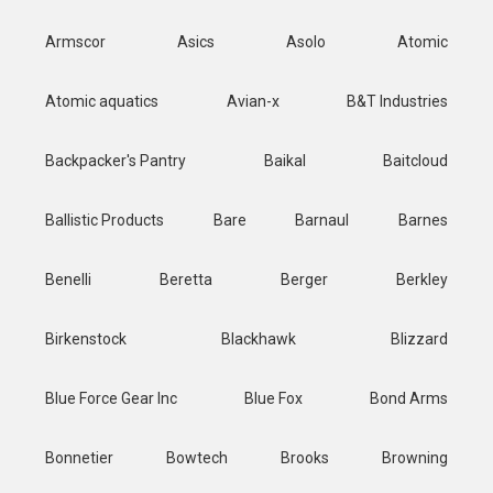
Armscor
Asics
Asolo
Atomic
Atomic aquatics
Avian-x
B&T Industries
Backpacker's Pantry
Baikal
Baitcloud
Ballistic Products
Bare
Barnaul
Barnes
Benelli
Beretta
Berger
Berkley
Birkenstock
Blackhawk
Blizzard
Blue Force Gear Inc
Blue Fox
Bond Arms
Bonnetier
Bowtech
Brooks
Browning