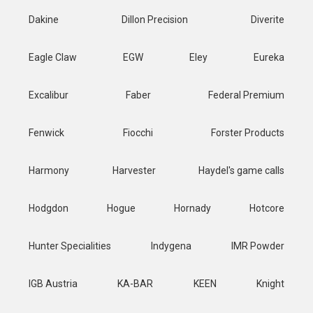
Dakine
Dillon Precision
Diverite
Eagle Claw
EGW
Eley
Eureka
Excalibur
Faber
Federal Premium
Fenwick
Fiocchi
Forster Products
Harmony
Harvester
Haydel's game calls
Hodgdon
Hogue
Hornady
Hotcore
Hunter Specialities
Indygena
IMR Powder
IGB Austria
KA-BAR
KEEN
Knight