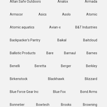
Altan Safe Outdoors
Analox
Armada
Armscor
Asics
Asolo
Atomic
Atomic aquatics
Avian-x
B&T Industries
Backpacker's Pantry
Baikal
Baitcloud
Ballistic Products
Bare
Barnaul
Barnes
Benelli
Beretta
Berger
Berkley
Birkenstock
Blackhawk
Blizzard
Blue Force Gear Inc
Blue Fox
Bond Arms
Bonnetier
Bowtech
Brooks
Browning