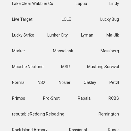
Lake Clear Wabbler Co
Lapua
Lindy
Live Target
LOLË
Lucky Bug
Lucky Strike
Lunker City
Lyman
Ma-Jik
Marker
Mooselook
Mossberg
Mouche Neptune
MSR
Mustang Survival
Norma
NSX
Nosler
Oakley
Petzl
Primos
Pro-Shot
Rapala
RCBS
reputableRedding Reloading
Remington
Rock Island Armory
Rossignol
Ruger