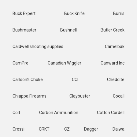
Buck Expert
Buck Knife
Burris
Bushmaster
Bushnell
Butler Creek
Caldwell shooting supplies
Camelbak
CamPro
Canadian Wiggler
Canward Inc
Carlson's Choke
CCI
Cheddite
Chiappa Firearms
Claybuster
Cocall
Colt
Corbon Ammunition
Cotton Cordell
Cressi
CRKT
CZ
Dagger
Daiwa