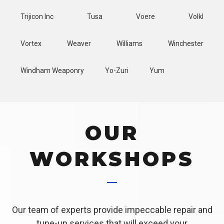
Trijicon Inc
Tusa
Voere
Volkl
Vortex
Weaver
Williams
Winchester
Windham Weaponry
Yo-Zuri
Yum
OUR
WORKSHOPS
Our team of experts provide impeccable repair and
tune-up services that will exceed your