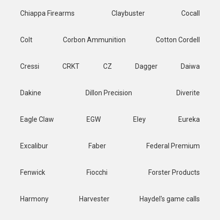
Chiappa Firearms
Claybuster
Cocall
Colt
Corbon Ammunition
Cotton Cordell
Cressi
CRKT
CZ
Dagger
Daiwa
Dakine
Dillon Precision
Diverite
Eagle Claw
EGW
Eley
Eureka
Excalibur
Faber
Federal Premium
Fenwick
Fiocchi
Forster Products
Harmony
Harvester
Haydel's game calls