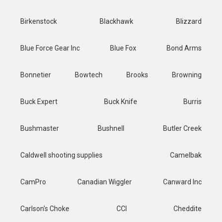
Birkenstock
Blackhawk
Blizzard
Blue Force Gear Inc
Blue Fox
Bond Arms
Bonnetier
Bowtech
Brooks
Browning
Buck Expert
Buck Knife
Burris
Bushmaster
Bushnell
Butler Creek
Caldwell shooting supplies
Camelbak
CamPro
Canadian Wiggler
Canward Inc
Carlson's Choke
CCI
Cheddite