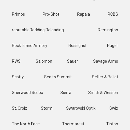
Primos
Pro-Shot
Rapala
RCBS
reputableRedding Reloading
Remington
Rock Island Armory
Rossignol
Ruger
RWS
Salomon
Sauer
Savage Arms
Scotty
Sea to Summit
Sellier & Bellot
Sherwood Scuba
Sierra
Smith & Wesson
St. Croix
Storm
Swarovski Optik
Swix
The North Face
Thermarest
Tipton