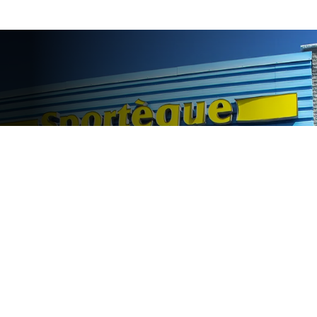
COME TO SEE
US AT OUR
DRUMMONDVILL
STORE