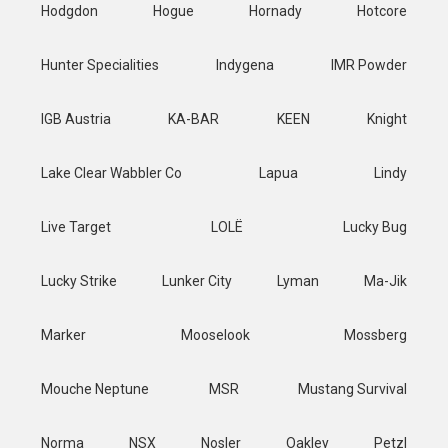
Hodgdon
Hogue
Hornady
Hotcore
Hunter Specialities
Indygena
IMR Powder
IGB Austria
KA-BAR
KEEN
Knight
Lake Clear Wabbler Co
Lapua
Lindy
Live Target
LOLË
Lucky Bug
Lucky Strike
Lunker City
Lyman
Ma-Jik
Marker
Mooselook
Mossberg
Mouche Neptune
MSR
Mustang Survival
Norma
NSX
Nosler
Oakley
Petzl