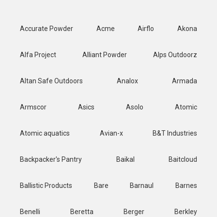
Accurate Powder
Acme
Airflo
Akona
Alfa Project
Alliant Powder
Alps Outdoorz
Altan Safe Outdoors
Analox
Armada
Armscor
Asics
Asolo
Atomic
Atomic aquatics
Avian-x
B&T Industries
Backpacker's Pantry
Baikal
Baitcloud
Ballistic Products
Bare
Barnaul
Barnes
Benelli
Beretta
Berger
Berkley